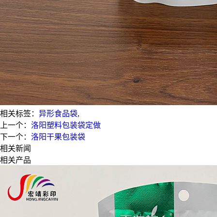
相关标签：
异形食品袋
,
上一个：
洛阳塑料包装袋定做
下一个：
洛阳干果包装袋
相关新闻
相关产品